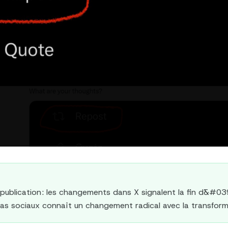
epublication : les changements dans X signalent la fin d&#0
s sociaux connaît un changement radical avec la transform