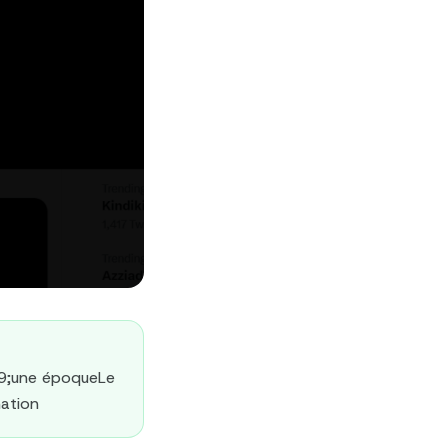
39;une époqueLe
ation