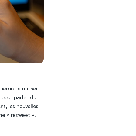
eront à utiliser
é pour parler du
t, les nouvelles
me « retweet »,