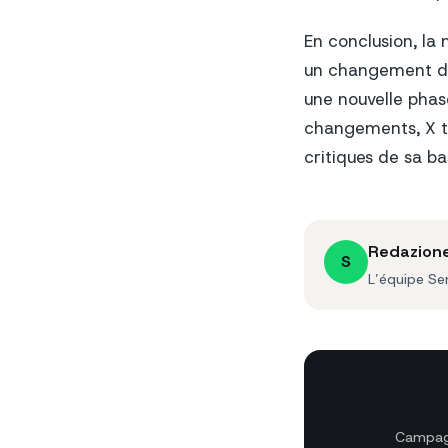
En conclusion, la 
un changement de 
une nouvelle phase
changements, X tra
critiques de sa bas
Redazion
S
L’équipe Se
Campagn