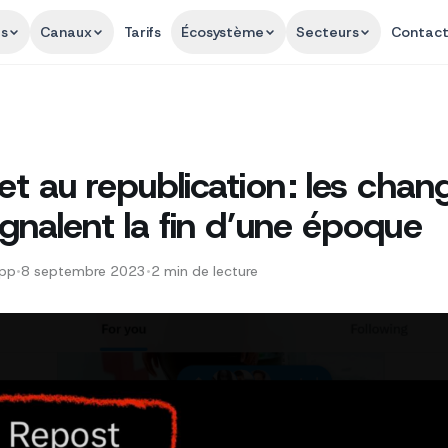
és
Canaux
Tarifs
Écosystème
Secteurs
Contac
t au republication : les cha
gnalent la fin d’une époque
App
•
8 septembre 2023
•
2
min de lecture