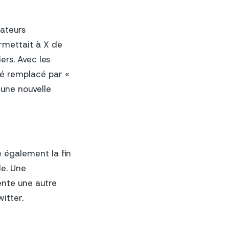
sateurs
ermettait à X de
ers. Avec les
té remplacé par «
 une nouvelle
e également la fin
le. Une
ente une autre
itter.