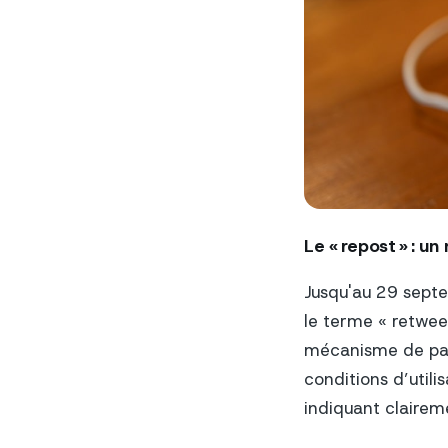
Le « repost » : u
Jusqu'au 29 septem
le terme « retweet
mécanisme de part
conditions d’util
indiquant claireme