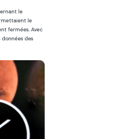
cernant le
rmettaient le
ent fermées. Avec
s données des