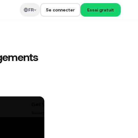
t
FR
Se connecter
Essai gratuit
ngements