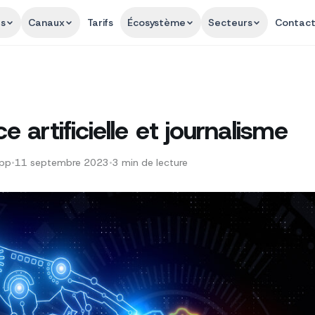
és
Canaux
Tarifs
Écosystème
Secteurs
Contac
ce artificielle et journalisme
App
•
11 septembre 2023
•
3
min de lecture