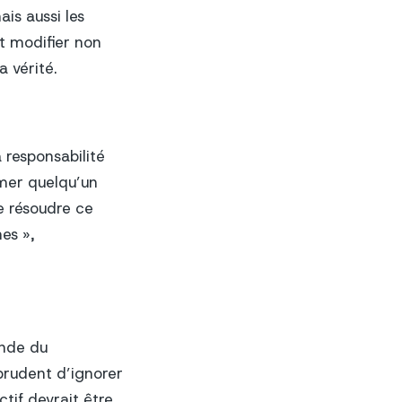
is aussi les
ut modifier non
 vérité.
a responsabilité
lâmer quelqu’un
e résoudre ce
es »,
onde du
mprudent d’ignorer
tif devrait être