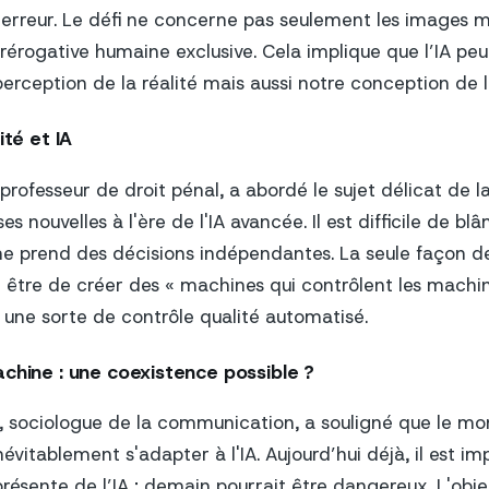
 erreur. Le défi ne concerne pas seulement les images ma
prérogative humaine exclusive. Cela implique que l’IA pe
rception de la réalité mais aussi notre conception de la
ité et IA
professeur de droit pénal, a abordé le sujet délicat de l
es nouvelles à l'ère de l'IA avancée. Il est difficile de b
e prend des décisions indépendantes. La seule façon d
 être de créer des « machines qui contrôlent les machin
i une sorte de contrôle qualité automatisé.
achine : une coexistence possible ?
, sociologue de la communication, a souligné que le m
névitablement s'adapter à l'IA. Aujourd’hui déjà, il est i
ésente de l’IA ; demain pourrait être dangereux. L'objec