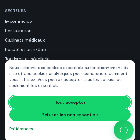
SECTEURS
E-commerce
Restauration
Cabinets médicaux
Beauté et bien-être
Tourisme et hôtellerie
Nous utilisons des cookies essentiels au fonctionnement du
Immobilier
site et des cookies analytiques pour comprendre comment
vous l'utilisez. Vous pouvez accepter tous les cookies ou
seulement les essentiels.
RESSOURCES
Outils gratuits
Tout accepter
Glossaire
Refuser les non essentiels
Comparatifs
Blog
Préférences
Calculateur de prix API