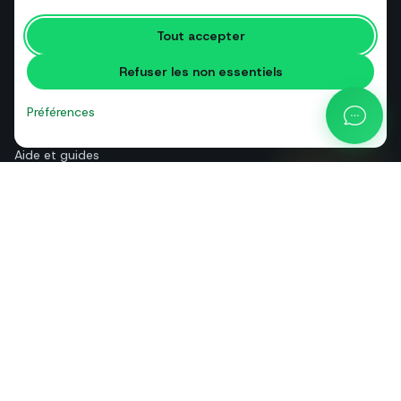
Outils gratuits
Tout accepter
Glossaire
Refuser les non essentiels
Comparatifs
Blog
Préférences
Calculateur de prix API
Aide et guides
Qui sommes-nous
Contact
+39 081 544 7792
info@sendapp.live
IT
EN
ES
FR
PT
DE
© 2026 SendApp. Tous droits réservés. WhatsApp est une marque de