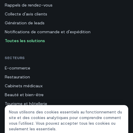
Rappels de rendez-vous
Collecte d'avis clients
Génération de leads
Notifications de commande et d'expédition
Toutes les solutions
SECTEURS
E-commerce
Restauration
Cabinets médicaux
Beauté et bien-être
Tourisme et hôtellerie
Nous utilisons des cookies essentiels au fonctionnement du
Immobilier
site et des cookies analytiques pour comprendre comment
vous l'utilisez. Vous pouvez accepter tous les cookies ou
seulement les essentiels.
RESSOURCES