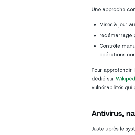
Une approche cor
Mises à jour a
redémarrage p
Contrôle manue
opérations co
Pour approfondir l
dédié sur
Wikipéd
vulnérabilités qui
Antivirus, n
Juste après le sys