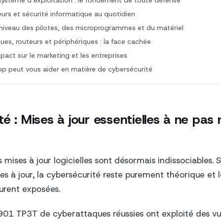
système d exploitation : le fondement de toute défense
eurs et sécurité informatique au quotidien
niveau des pilotes, des microprogrammes et du matériel
ques, routeurs et périphériques : la face cachée
pact sur le marketing et les entreprises
peut vous aider en matière de cybersécurité
é : Mises à jour essentielles à ne pas 
 mises à jour logicielles sont désormais indissociables. 
s à jour, la cybersécurité reste purement théorique et 
urent exposées.
901 TP3T de cyberattaques réussies ont exploité des vul