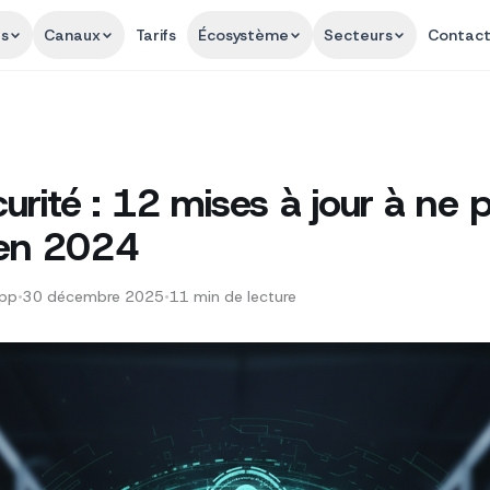
és
Canaux
Tarifs
Écosystème
Secteurs
Contac
rité : 12 mises à jour à ne 
 en 2024
App
•
30 décembre 2025
•
11
min de lecture