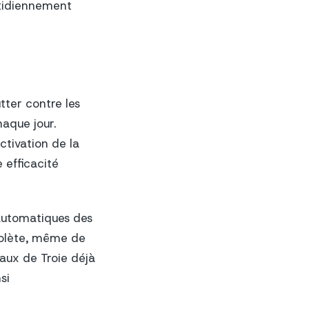
uotidiennement
tter contre les
haque jour.
tivation de la
 efficacité
r automatiques des
solète, même de
aux de Troie déjà
si