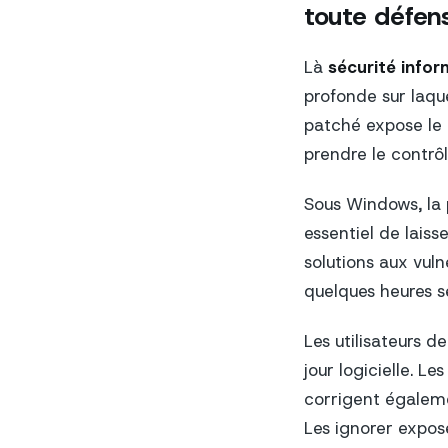
toute défen
Là
sécurité infor
profonde sur laqu
patché expose le 
prendre le contrôle
Sous Windows, la p
essentiel de laiss
solutions aux vuln
quelques heures se
Les utilisateurs 
jour logicielle. L
corrigent égalemen
Les ignorer expose