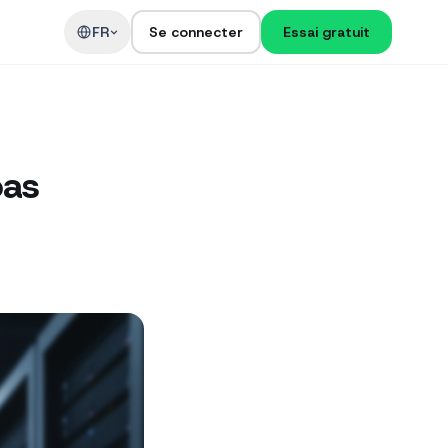
t
FR
Se connecter
Essai gratuit
pas