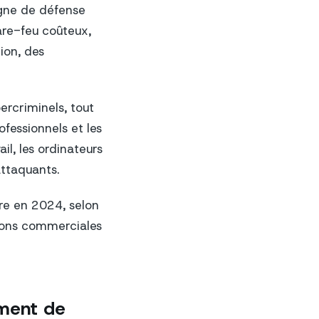
ligne de défense
are-feu coûteux,
ion, des
ercriminels, tout
ofessionnels et les
il, les ordinateurs
attaquants.
vre en 2024, selon
ions commerciales
ement de