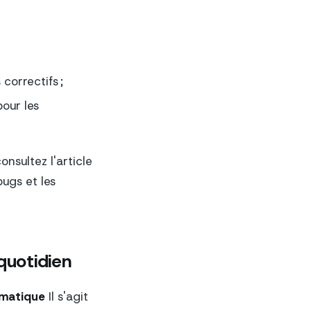
orrectifs ;
our les
onsultez l'article
bugs et les
quotidien
rmatique
Il s'agit