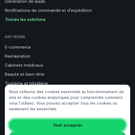
Génération de leads
Notifications de commande et d'expédition
Toutes les solutions
SECTEURS
E-commerce
Restauration
Cabinets médicaux
Beauté et bien-être
Tourisme et hôtellerie
Nous utilisons des cookies essentiels au fonctionnement du
Immobilier
site et des cookies analytiques pour comprendre comment
vous l'utilisez. Vous pouvez accepter tous les cookies ou
seulement les essentiels.
RESSOURCES
Outils gratuits
Tout accepter
Glossaire