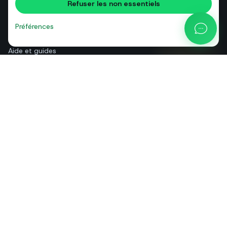
Refuser les non essentiels
Comparatifs
Blog
Préférences
Calculateur de prix API
Aide et guides
Qui sommes-nous
Contact
+39 081 544 7792
info@sendapp.live
IT
EN
ES
FR
PT
DE
© 2026 SendApp. Tous droits réservés. WhatsApp est une marque de
Meta Platforms, Inc.
·
Politique de confidentialité
·
Politique de cookies
·
Conditions d'utilisation