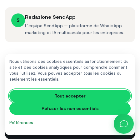
Redazione SendApp
S
L’équipe SendApp — plateforme de WhatsApp
marketing et IA multicanale pour les entreprises.
Nous utilisons des cookies essentiels au fonctionnement du
site et des cookies analytiques pour comprendre comment
Passez à la pratique avec SendApp
vous l'utilisez. Vous pouvez accepter tous les cookies ou
Agent
seulement les essentiels.
Campagnes, IA et boîte multicanale sur WhatsApp
Tout accepter
et tous les canaux, sans surcoût sur les messages.
Essai gratuit, sans carte.
Refuser les non essentiels
Essai gratuit
Préférences