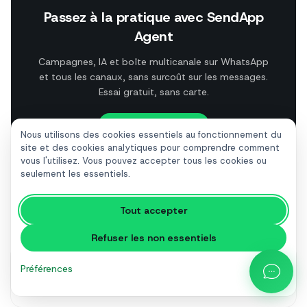
Passez à la pratique avec SendApp
Agent
Campagnes, IA et boîte multicanale sur WhatsApp
et tous les canaux, sans surcoût sur les messages.
Essai gratuit, sans carte.
Essai gratuit
Nous utilisons des cookies essentiels au fonctionnement du
site et des cookies analytiques pour comprendre comment
vous l'utilisez. Vous pouvez accepter tous les cookies ou
seulement les essentiels.
Tout accepter
À lire ensuite
Refuser les non essentiels
Préférences
Trustpilot review