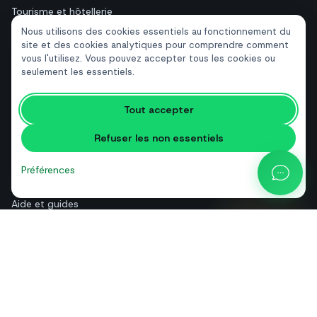
Tourisme et hôtellerie
Nous utilisons des cookies essentiels au fonctionnement du
Immobilier
site et des cookies analytiques pour comprendre comment
vous l'utilisez. Vous pouvez accepter tous les cookies ou
seulement les essentiels.
RESSOURCES
Outils gratuits
Tout accepter
Glossaire
Refuser les non essentiels
Comparatifs
Blog
Préférences
Calculateur de prix API
Aide et guides
Qui sommes-nous
Contact