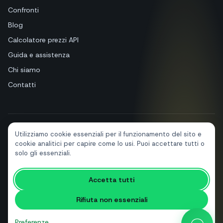
Confronti
Blog
Calcolatore prezzi API
Guida e assistenza
Chi siamo
Contatti
Utilizziamo cookie essenziali per il funzionamento del sito e
+39 081 544 7792
info@sendapp.live
cookie analitici per capire come lo usi. Puoi accettare tutti o
IT
EN
ES
FR
PT
DE
solo gli essenziali.
Accetta tutti
© 2026 SendApp. Tutti i diritti riservati. WhatsApp è un marchio di Meta
Platforms, Inc.
·
Privacy policy
·
Cookie policy
·
Termini di servizio
Rifiuta non essenziali
Preferenze