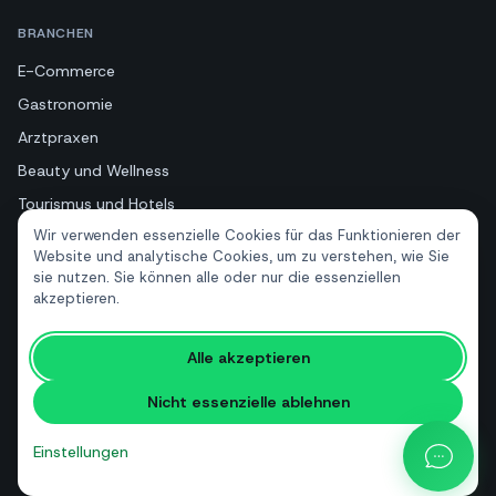
BRANCHEN
E-Commerce
Gastronomie
Arztpraxen
Beauty und Wellness
Tourismus und Hotels
Wir verwenden essenzielle Cookies für das Funktionieren der
Immobilien
Website und analytische Cookies, um zu verstehen, wie Sie
sie nutzen. Sie können alle oder nur die essenziellen
akzeptieren.
RESSOURCEN
Kostenlose Tools
Alle akzeptieren
Glossar
Nicht essenzielle ablehnen
Vergleiche
Blog
Einstellungen
API-Preisrechner