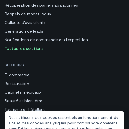
Récupération des paniers abandonnés
Rappels de rendez-vous
Collecte d'avis clients
Génération de leads
Notifications de commande et d'expédition
Toutes les solutions
SECTEURS
E-commerce
Restauration
Cabinets médicaux
Beauté et bien-être
Tourisme et hôtellerie
Nous utilisons des cookies essentiels au fonctionnement du
Immobilier
site et des cookies analytiques pour comprendre comment
vous l'utilisez. Vous pouvez accepter tous les cookies ou