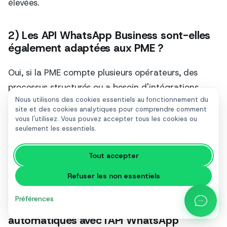
élevées.
2) Les API WhatsApp Business sont-elles
également adaptées aux PME ?
Oui, si la PME compte plusieurs opérateurs, des
processus structurés ou a besoin d'intégrations.
Nous utilisons des cookies essentiels au fonctionnement du
Même avec des volumes moyens, les API
site et des cookies analytiques pour comprendre comment
contribuent à réduire les temps de réponse et à
vous l'utilisez. Vous pouvez accepter tous les cookies ou
seulement les essentiels.
standardiser les communications. Elles permettent
également la génération de rapports et
Tout accepter
l'automatisation, fonctionnalités que l'application
standard ne peut pas gérer de manière fiable.
Refuser les non essentiels
Préférences
3) Puis-je envoyer des notifications
automatiques avec l'API WhatsApp