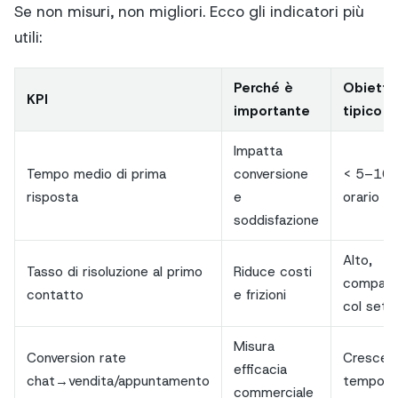
Se non misuri, non migliori. Ecco gli indicatori più
utili:
Perché è
Obietti
KPI
importante
tipico
Impatta
Tempo medio di prima
conversione
< 5–10 m
risposta
e
orario
soddisfazione
Alto,
Tasso di risoluzione al primo
Riduce costi
compatib
contatto
e frizioni
col sett
Misura
Conversion rate
Crescent
efficacia
chat→vendita/appuntamento
tempo
commerciale