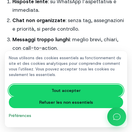
Risposte lente
: su WhatsApp l’aspettativa è
immediata.
Chat non organizzate
: senza tag, assegnazioni
e priorità, si perde controllo.
Messaggi troppo lunghi
: meglio brevi, chiari,
con call-to-action.
Nessun passaggio all’umano
: un bot senza
Nous utilisons des cookies essentiels au fonctionnement du
site et des cookies analytiques pour comprendre comment
uscita genera frustrazione.
vous l'utilisez. Vous pouvez accepter tous les cookies ou
seulement les essentiels.
Comunicazione troppo commerciale
:
WhatsApp è conversazionale, non un volantino.
Tout accepter
Mancanza di tracciamento
: non sai cosa
Refuser les non essentiels
funziona e cosa no.
Préférences