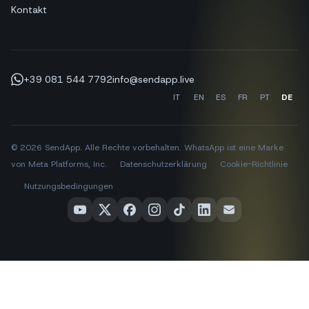
Kontakt
+39 081 544 7792
info@sendapp.live
IT
EN
ES
FR
PT
DE
© 2026 SendApp. Alle Rechte vorbehalten. WhatsApp ist eine Marke
von Meta Platforms, Inc.
·
Datenschutzerklärung
·
Cookie-Richtlinie
·
Nutzungsbedingungen