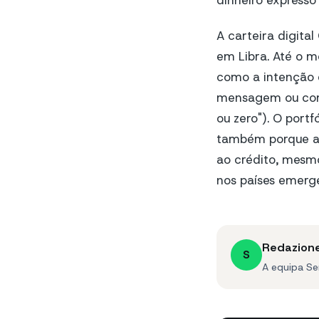
dinheiro expresso
A carteira digita
em Libra. Até o m
como a intenção 
mensagem ou com
ou zero"). O port
também porque a 
ao crédito, mesm
nos países emerg
Redazion
S
A equipa Se