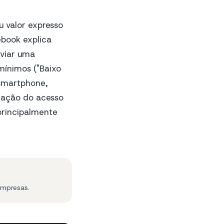
u valor expresso
ebook explica
nviar uma
ínimos ("Baixo
 smartphone,
zação do acesso
principalmente
empresas.