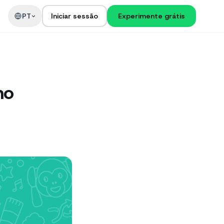
PT
Iniciar sessão
Experimente grátis
no