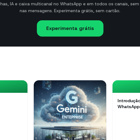
as, IA e caixa multicanal no WhatsApp e em todos os canais, se
nas mensagens. Experimenta grátis, sem cartão.
Experimenta grátis
Introdução
WhatsApp