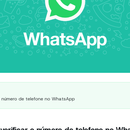
o número de telefone no WhatsApp
erificar o número de telefone no W