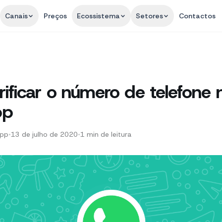
Canais
Preços
Ecossistema
Setores
Contactos
ificar o número de telefone 
pp
App
•
13 de julho de 2020
•
1
min de leitura