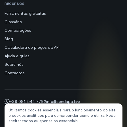
RECURSOS
Ferramentas gratuitas
Glossário
Comparações
Blog
Calculadora de preços da API
Ajuda e guias
Sobre nós
Contactos
+39 081 544 7792
info@sendapp.live
IT
EN
ES
FR
PT
DE
Utilizamos cookies essenciais para o funcionamento do site
e cookies analíticos para compreender como o utiliza. Pode
aceitar todos ou apenas os essenciais.