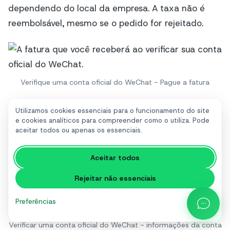
dependendo do local da empresa. A taxa não é
reembolsável, mesmo se o pedido for rejeitado.
Verifique uma conta oficial do WeChat - Pague a fatura
Certifique-se de inserir as informações da conta
Utilizamos cookies essenciais para o funcionamento do site
bancária exatamente como fornecidas. Caso
e cookies analíticos para compreender como o utiliza. Pode
aceitar todos ou apenas os essenciais.
contrário, seu pagamento será rejeitado e você
poderá incorrer em taxas bancárias i.
Aceitar todos
Rejeitar não essenciais
Preferências
Verificar uma conta oficial do WeChat - informações da conta