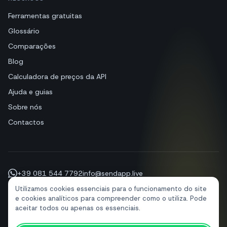
Ferramentas gratuitas
Glossário
Comparações
Blog
Calculadora de preços da API
Ajuda e guias
Sobre nós
Contactos
+39 081 544 7792
info@sendapp.live
IT
EN
ES
FR
PT
DE
Utilizamos cookies essenciais para o funcionamento do site
e cookies analíticos para compreender como o utiliza. Pode
aceitar todos ou apenas os essenciais.
© 2026 SendApp. Todos os direitos reservados. WhatsApp é uma