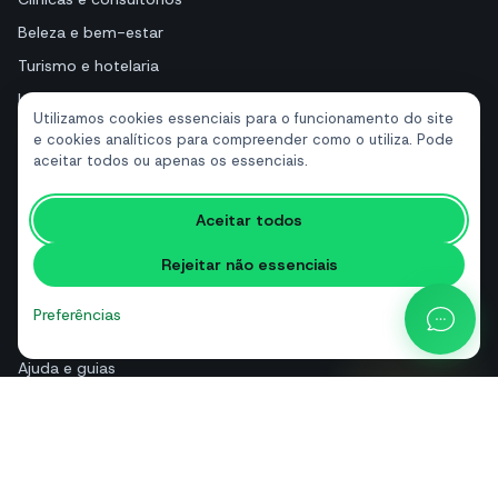
Beleza e bem-estar
Turismo e hotelaria
Imobiliárias
Utilizamos cookies essenciais para o funcionamento do site
e cookies analíticos para compreender como o utiliza. Pode
aceitar todos ou apenas os essenciais.
RECURSOS
Ferramentas gratuitas
Aceitar todos
Glossário
Rejeitar não essenciais
Comparações
Blog
Preferências
Calculadora de preços da API
Ajuda e guias
Sobre nós
Contactos