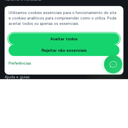
Imobiliárias
Utilizamos cookies essenciais para o funcionamento do site
e cookies analíticos para compreender como o utiliza. Pode
aceitar todos ou apenas os essenciais.
RECURSOS
Ferramentas gratuitas
Aceitar todos
Glossário
Rejeitar não essenciais
Comparações
Blog
Preferências
Calculadora de preços da API
Ajuda e guias
Sobre nós
Contactos
+39 081 544 7792
info@sendapp.live