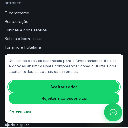
SETORES
E-commerce
Restauração
Clínicas e consultórios
Beleza e bem-estar
Turismo e hotelaria
Imobiliárias
Utilizamos cookies essenciais para o funcionamento do site
e cookies analíticos para compreender como o utiliza. Pode
aceitar todos ou apenas os essenciais.
RECURSOS
Ferramentas gratuitas
Aceitar todos
Glossário
Rejeitar não essenciais
Comparações
Blog
Preferências
Calculadora de preços da API
Ajuda e guias