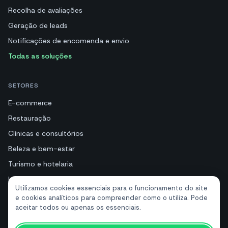
Recolha de avaliações
Geração de leads
Notificações de encomenda e envio
Todas as soluções
SETORES
E-commerce
Restauração
Clínicas e consultórios
Beleza e bem-estar
Turismo e hotelaria
Imobiliárias
Utilizamos cookies essenciais para o funcionamento do site
e cookies analíticos para compreender como o utiliza. Pode
aceitar todos ou apenas os essenciais.
RECURSOS
Ferramentas gratuitas