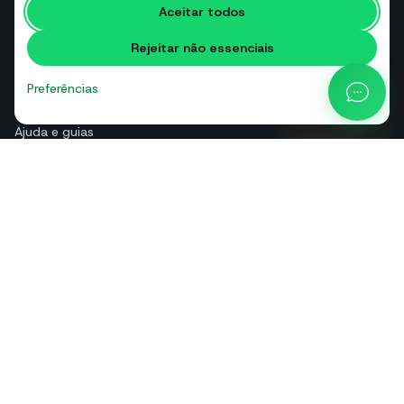
Aceitar todos
Glossário
Rejeitar não essenciais
Comparações
Blog
Preferências
Calculadora de preços da API
Ajuda e guias
Sobre nós
Contactos
+39 081 544 7792
info@sendapp.live
IT
EN
ES
FR
PT
DE
© 2026 SendApp. Todos os direitos reservados. WhatsApp é uma
marca da Meta Platforms, Inc.
·
Política de privacidade
·