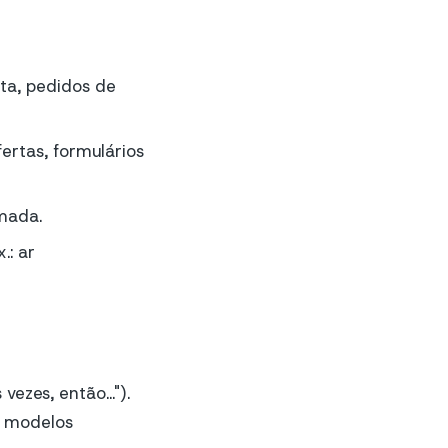
sta, pedidos de
ertas, formulários
mada.
.: ar
ezes, então...").
s modelos