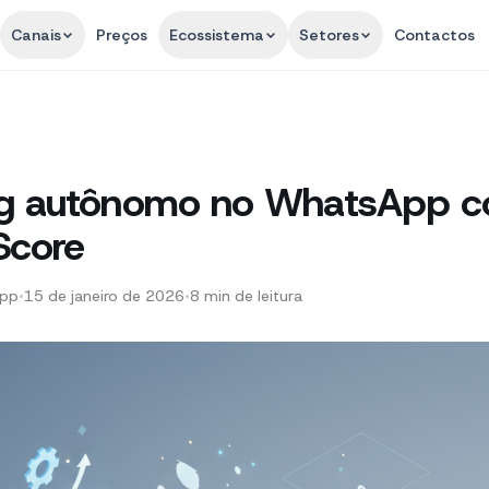
Canais
Preços
Ecossistema
Setores
Contactos
ng autônomo no WhatsApp c
Score
App
•
15 de janeiro de 2026
•
8
min de leitura