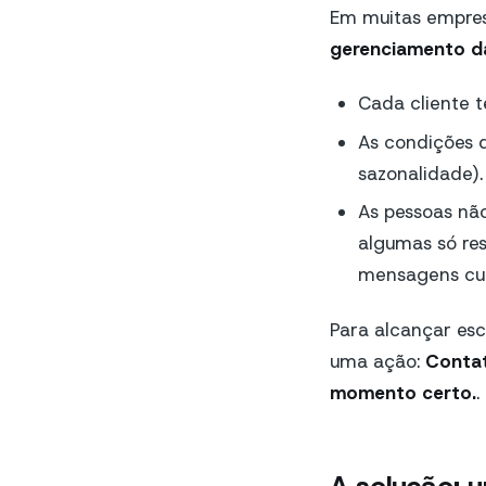
Em muitas empresa
gerenciamento da
Cada cliente
As condições 
sazonalidade).
As pessoas n
algumas só re
mensagens cur
Para alcançar esc
uma ação:
Contat
momento certo.
.