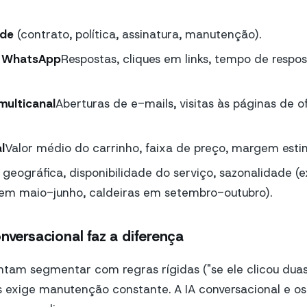
ade
(contrato, política, assinatura, manutenção).
o WhatsApp
Respostas, cliques em links, tempo de respo
ulticanal
Aberturas de e-mails, visitas às páginas de of
l
Valor médio do carrinho, faixa de preço, margem esti
 geográfica, disponibilidade do serviço, sazonalidade (ex
em maio-junho, caldeiras em setembro-outubro).
nversacional faz a diferença
ntam segmentar com regras rígidas ("se ele clicou duas v
s exige manutenção constante. A IA conversacional e o