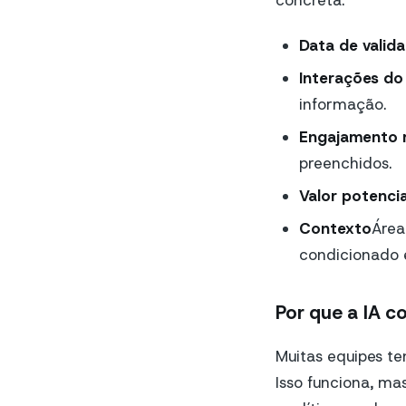
concreta:
Data de valid
Interações d
informação.
Engajamento m
preenchidos.
Valor potencia
Contexto
Área
condicionado 
Por que a IA co
Muitas equipes te
Isso funciona, ma