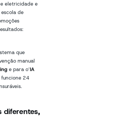
e eletricidade e
 escola de
romoções
esultados:
istema que
ervenção manual
ing
e para o’
IA
 funcione 24
nsuráveis.
 diferentes,