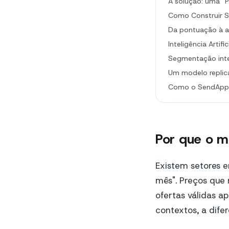
A solução: uma “
Como Construir Su
Da pontuação à 
Inteligência Arti
Segmentação inte
Um modelo replicá
Como o SendApp 
Por que o ma
Existem setores 
mês". Preços que 
ofertas válidas a
contextos, a difer