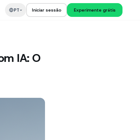
PT
Iniciar sessão
Experimente grátis
om IA: O