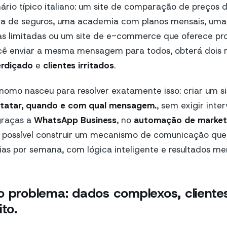
rio típico italiano: um site de comparação de preços d
ra de seguros, uma academia com planos mensais, uma
s limitadas ou um site de e-commerce que oferece p
cê enviar a mesma mensagem para todos, obterá dois r
rdiçado
e
clientes irritados
.
nomo nasceu para resolver exatamente isso: criar um s
tatar, quando e com qual mensagem.
, sem exigir int
 graças a
WhatsApp Business
, no
automação de market
É possível construir um mecanismo de comunicação que
dias por semana, com lógica inteligente e resultados me
o problema: dados complexos, clientes
ito.