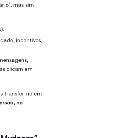
ário", mas sim
).
ade, incentivos,
mensagens,
as clicam em
 os transforme em
ersão, no