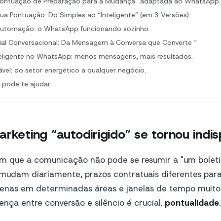
Pontuação de Preparação para a Mudança” adaptada ao WhatsApp.
a Pontuação: Do Simples ao “Inteligente” (em 3 Versões)
automação: o WhatsApp funcionando sozinho
ficial Conversacional: Da Mensagem à Conversa que Converte “
ligente no WhatsApp: menos mensagens, mais resultados.
vel: do setor energético a qualquer negócio.
pode te ajudar
rketing “autodirigido” se tornou indi
em que a comunicação não pode se resumir a "um boleti
mudam diariamente, prazos contratuais diferentes para
penas em determinadas áreas e janelas de tempo muito 
ença entre conversão e silêncio é crucial.
pontualidade
.