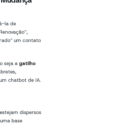
a Mudança”
á-la de
 Renovação”,
arado” um contato
o seja a
gatilho
bretes,
m chatbot de IA.
estejam dispersos
á uma base