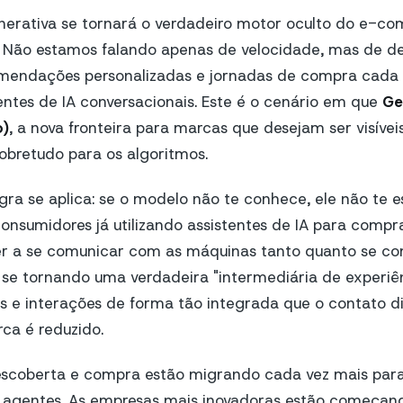
enerativa se tornará o verdadeiro motor oculto do e-c
l. Não estamos falando apenas de velocidade, mas de d
comendações personalizadas e jornadas de compra cada
ntes de IA conversacionais. Este é o cenário em que
Ge
o)
, a nova fronteira para marcas que desejam ser visíve
obretudo para os algoritmos.
gra se aplica: se o modelo não te conhece, ele não te
nsumidores já utilizando assistentes de IA para compr
r a se comunicar com as máquinas tanto quanto se 
á se tornando uma verdadeira "intermediária de experiê
s e interações de forma tão integrada que o contato di
ca é reduzido.
escoberta e compra estão migrando cada vez mais para
e agentes. As empresas mais inovadoras estão começand