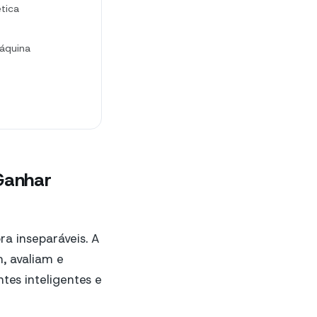
ética
máquina
 Ganhar
a inseparáveis. A
, avaliam e
tes inteligentes e