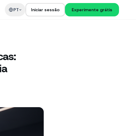
PT
Iniciar sessão
Experimente grátis
cas:
ia