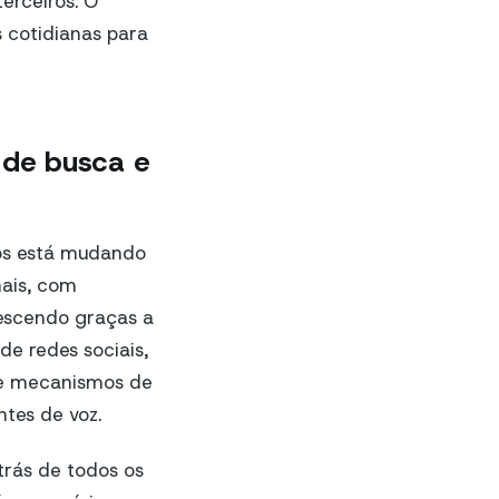
rceiros. O
 cotidianas para
s de busca e
os está mudando
nais, com
rescendo graças a
e redes sociais,
re mecanismos de
ntes de voz.
trás de todos os