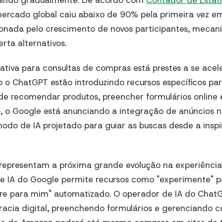
nuindo gradualmente. De acordo com
Contador de Estatí
mercado global caiu abaixo de 90% pela primeira vez e
onada pelo crescimento de novos participantes, mecani
rta alternativos.
ativa para consultas de compras está prestes a se acele
 o ChatGPT estão introduzindo recursos específicos p
de recomendar produtos, preencher formulários online 
o, o Google está anunciando a integração de anúncios n
odo de IA projetado para guiar as buscas desde a insp
representam a próxima grande evolução na experiência 
de IA do Google permite recursos como "experimente" p
re para mim" automatizado. O operador de IA do Chat
racia digital, preenchendo formulários e gerenciando c