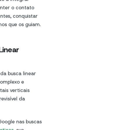
nter o contato
ntes, conquistar
mos que os guiam.
Linear
da busca linear
complexo e
ais verticais
evisível da
Google nas buscas