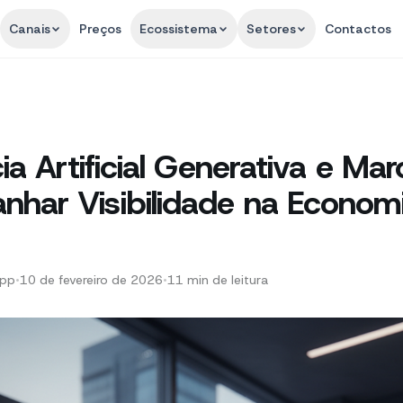
Canais
Preços
Ecossistema
Setores
Contactos
cia Artificial Generativa e Mar
har Visibilidade na Econom
App
•
10 de fevereiro de 2026
•
11
min de leitura