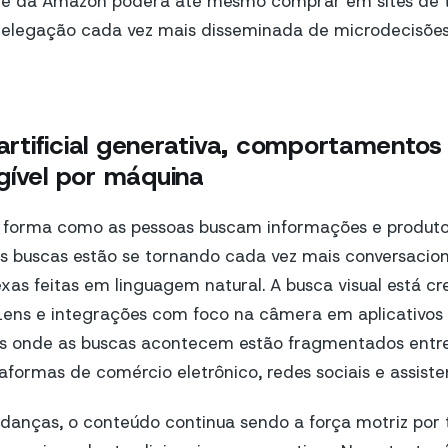
e da Amazon poderá até mesmo comprar em sites de te
delegação cada vez mais disseminada de microdecisões
 artificial generativa, comportamento
gível por máquina
 forma como as pessoas buscam informações e produt
s buscas estão se tornando cada vez mais conversacio
as feitas em linguagem natural. A busca visual está c
ens e integrações com foco na câmera em aplicativos d
is onde as buscas acontecem estão fragmentados ent
taformas de comércio eletrônico, redes sociais e assiste
danças, o conteúdo continua sendo a força motriz por 