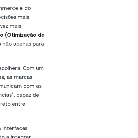
ommerce e do
ecisões mais
 vez mais
o (Otimização de
is não apenas para
 escolherá. Com um
as, as marcas
comunicam com as
ncias", capaz de
reto entre
 interfaces
o a integrar