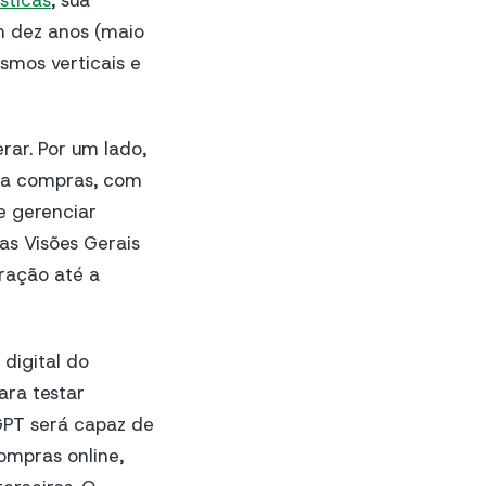
sticas
, sua
m dez anos (maio
smos verticais e
rar. Por um lado,
ara compras, com
e gerenciar
as Visões Gerais
iração até a
digital do
ara testar
GPT será capaz de
ompras online,