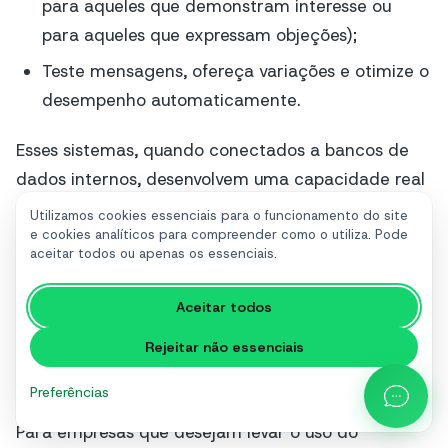
para aqueles que demonstram interesse ou
para aqueles que expressam objeções);
Teste mensagens, ofereça variações e otimize o
desempenho automaticamente.
Esses sistemas, quando conectados a bancos de
dados internos, desenvolvem uma capacidade real
ao longo do tempo: uma forma específica da
Utilizamos cookies essenciais para o funcionamento do site
empresa de interagir com o mercado, aprendendo
e cookies analíticos para compreender como o utiliza. Pode
aceitar todos ou apenas os essenciais.
a cada interação. É aqui que a integração entre
inteligência artificial e vantagem competitiva se
Aceitar todos
torna tangível, pois a personalização e a
Rejeitar não essenciais
capacidade de resposta se tornam difíceis de
imitar.
Preferências
Para empresas que desejam levar o uso do