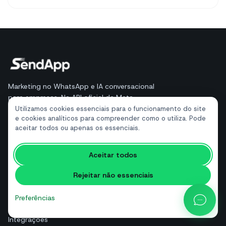
Marketing no WhatsApp e IA conversacional
para empresas. Na API oficial da Meta.
Utilizamos cookies essenciais para o funcionamento do site
Tech Partner da Meta
e cookies analíticos para compreender como o utiliza. Pode
API Oficial da Meta
aceitar todos ou apenas os essenciais.
Aceitar todos
PRODUTOS
SendApp Agent
Rejeitar não essenciais
Preços
Preferências
Funcionalidades
Integrações