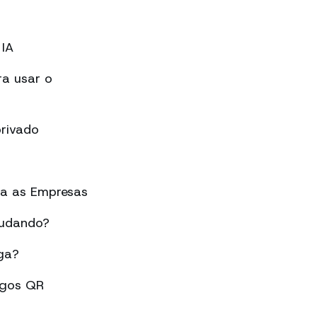
IA
a usar o
rivado
ra as Empresas
mudando?
ga?
igos QR