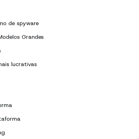
ano de spyware
 Modelos Grandes
s
ais lucrativas
forma
taforma
ng