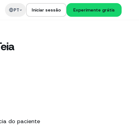
PT
Iniciar sessão
Experimente grátis
eia
cia do paciente