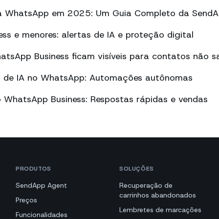
a WhatsApp em 2025: Um Guia Completo da Send
s e menores: alertas de IA e proteção digital
tsApp Business ficam visíveis para contatos não sa
vo de IA no WhatsApp: Automações autônomas
o WhatsApp Business: Respostas rápidas e vendas
PRODUTOS
SOLUÇÕES
SendApp Agent
Recuperação de
carrinhos abandonados
Preços
Lembretes de marcações
Funcionalidades