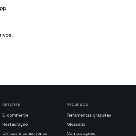
App
lvos.
SETORES
RECURSOS
E-commerce
Ferramentas gratuitas
Restauração
Glossário
Clínicas e consultórios
Comparações