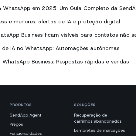
a WhatsApp em 2025: Um Guia Completo da Send
s e menores: alertas de IA e proteção digital
tsApp Business ficam visíveis para contatos não sa
vo de IA no WhatsApp: Automações autônomas
o WhatsApp Business: Respostas rápidas e vendas
PRODUTOS
SOLUÇÕES
SendApp Agent
Recuperação de
carrinhos abandonados
Preços
Lembretes de marcações
Funcionalidades