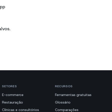
App
lvos.
SETORES
RECURSOS
E-commerce
Ferramentas gratuitas
Restauração
Glossário
Clínicas e consultórios
Comparações