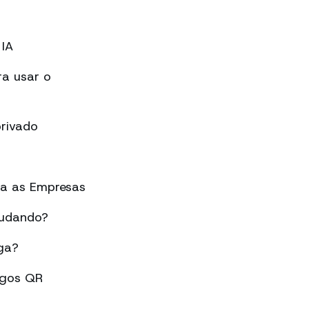
IA
a usar o
rivado
ra as Empresas
mudando?
ga?
igos QR