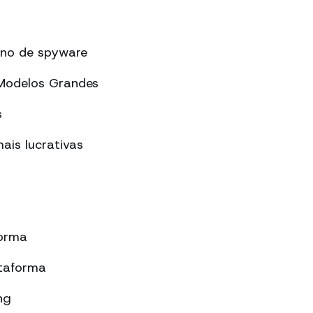
ano de spyware
 Modelos Grandes
s
ais lucrativas
forma
taforma
ng