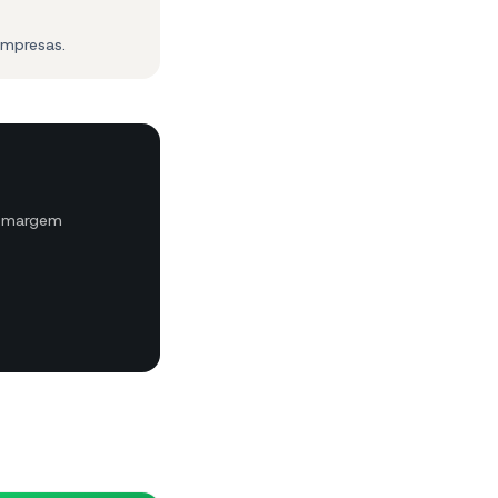
empresas.
m margem