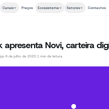
Canais
Preços
Ecossistema
Setores
Contactos
apresenta Novi, carteira digi
App
•
9 de julho de 2020
•
1
min de leitura