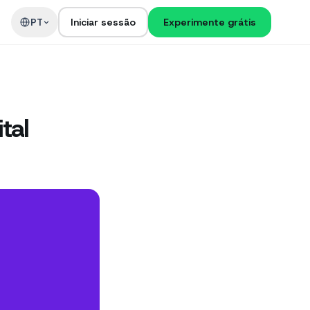
PT
Iniciar sessão
Experimente grátis
tal