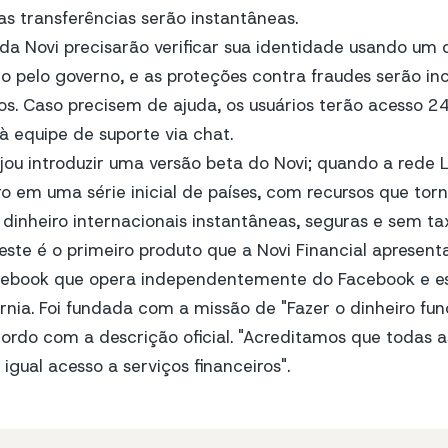
 as transferências serão instantâneas.
 da Novi precisarão verificar sua identidade usando u
o pelo governo, e as proteções contra fraudes serão in
vos. Caso precisem de ajuda, os usuários terão acesso 24
à equipe de suporte via chat.
ou introduzir uma versão beta do Novi; quando a rede Li
iro em uma série inicial de países, com recursos que tor
 dinheiro internacionais instantâneas, seguras e sem ta
este é o primeiro produto que a Novi Financial apresent
acebook que opera independentemente do Facebook e e
órnia. Foi fundada com a missão de
"Fazer o dinheiro fu
ordo com a descrição oficial.
"Acreditamos que todas a
gual acesso a serviços financeiros"
.