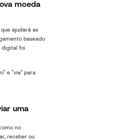
 nova moeda
 que ajudará as
agamento baseado
igital foi
o" e "via" para
viar uma
 como no
ar, receber ou