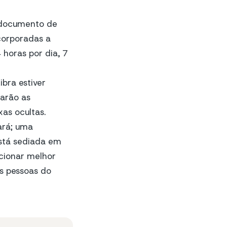
m documento de
corporadas a
 horas por dia, 7
bra estiver
narão as
xas ocultas.
ará; uma
stá sediada em
ncionar melhor
s pessoas do