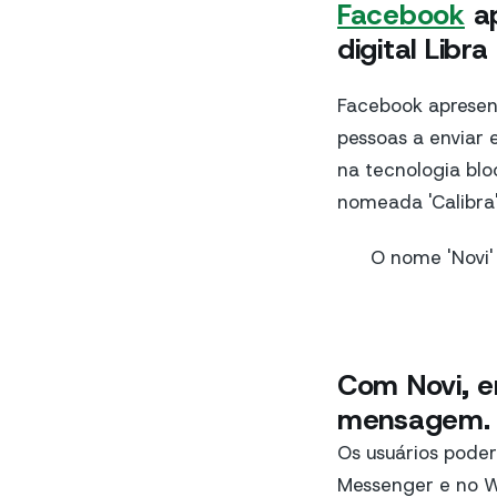
Facebook
ap
digital Libr
Facebook aprese
pessoas a enviar 
na tecnologia blo
nomeada 'Calibra'
O nome 'Novi' 
Com Novi, en
mensagem
.
Os usuários pode
Messenger e no Wh