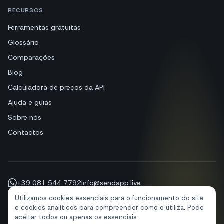
RECURSOS
Ferramentas gratuitas
Glossário
Comparações
Blog
Calculadora de preços da API
Ajuda e guias
Sobre nós
Contactos
+39 081 544 7792
info@sendapp.live
IT
EN
ES
FR
PT
DE
Utilizamos cookies essenciais para o funcionamento do site
e cookies analíticos para compreender como o utiliza. Pode
aceitar todos ou apenas os essenciais.