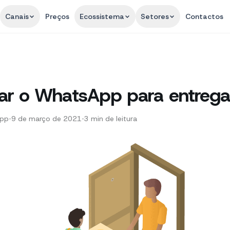
Canais
Preços
Ecossistema
Setores
Contactos
r o WhatsApp para entreg
App
•
9 de março de 2021
•
3
min de leitura