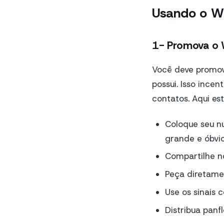
Usando o W
1- Promova o
Você deve promov
possui. Isso ince
contatos. Aqui es
Coloque seu n
grande e óbvi
Compartilhe n
Peça diretamen
Use os sinais 
Distribua panfl