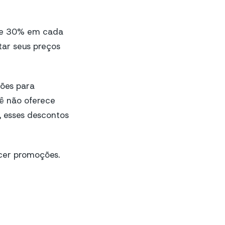
 de 30% em cada
tar seus preços
ções para
cê não oferece
s, esses descontos
cer promoções.