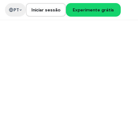
PT
Iniciar sessão
Experimente grátis
a