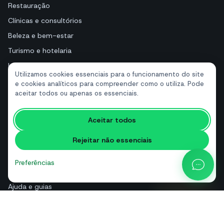
Restauração
Clínicas e consultórios
Beleza e bem-estar
Turismo e hotelaria
Imobiliárias
Utilizamos cookies essenciais para o funcionamento do site
e cookies analíticos para compreender como o utiliza. Pode
aceitar todos ou apenas os essenciais.
RECURSOS
Ferramentas gratuitas
Aceitar todos
Glossário
Rejeitar não essenciais
Comparações
Blog
Preferências
Calculadora de preços da API
Ajuda e guias
Sobre nós
Contactos