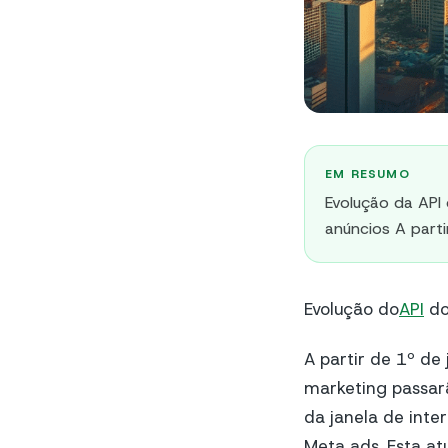
EM RESUMO
Evolução da API
anúncios A part
Evolução do
API
do
A partir de 1º de
marketing passar
da janela de inte
Meta ads. Esta at