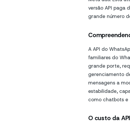
versão API paga 
grande número de 
Compreendend
A API do WhatsA
familiares do Wh
grande porte, req
gerenciamento de
mensagens a mode
estabilidade, cap
como chatbots e b
O custo da AP