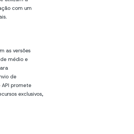
icação com um
is.
m as versões
 de médio e
para
nvio de
o API promete
cursos exclusivos,