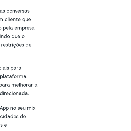
as conversas
m cliente que
o pela empresa
indo que o
restrições de
iais para
 plataforma.
 para melhorar a
direcionada.
sApp no seu mix
acidades de
s e