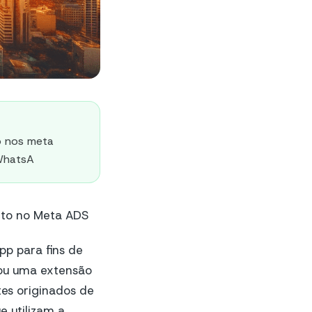
o nos meta
 WhatsA
cto no Meta ADS
pp para fins de
iou uma extensão
es originados de
e utilizam a