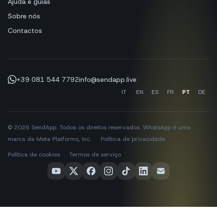
Ajuda e guias
Sobre nós
Contactos
+39 081 544 7792
info@sendapp.live
IT
EN
ES
FR
PT
DE
© 2026 SendApp. Todos os direitos reservados. WhatsApp é uma
marca da Meta Platforms, Inc.
·
Política de privacidade
·
Política de cookies
·
Termos de serviço