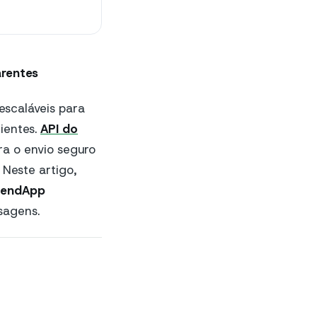
arentes
escaláveis para
ientes.
API do
a o envio seguro
Neste artigo,
endApp
sagens.