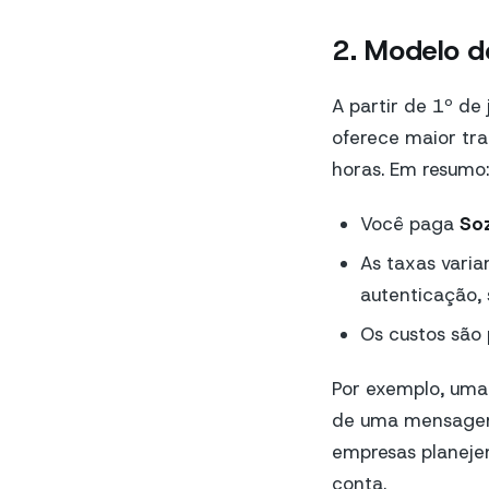
2. Modelo d
A partir de 1º d
oferece maior tra
horas. Em resumo:
Você paga
So
As taxas var
autenticação, 
Os custos são 
Por exemplo, uma
de uma mensagem 
empresas planeje
conta.