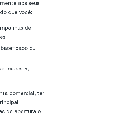
amente aos seus
do que você:
ampanhas de
es.
e bate-papo ou
de resposta,
onta comercial, ter
rincipal
as de abertura e