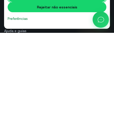
Glossário
Rejeitar não essenciais
Comparações
Blog
Preferências
Calculadora de preços da API
Ajuda e guias
Sobre nós
Contactos
+39 081 544 7792
info@sendapp.live
IT
EN
ES
FR
PT
DE
© 2026 SendApp. Todos os direitos reservados. WhatsApp é uma
marca da Meta Platforms, Inc.
·
Política de privacidade
·
Política de cookies
·
Termos de serviço