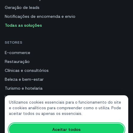
Geração de leads
Notificações de encomenda e envio
Todas as soluções
SETORES
E-commerce
Restauração
Clínicas e consultórios
Beleza e bem-estar
Turismo e hotelaria
Imobiliárias
Utilizamos cookies essenciais para o funcionamento do site
e cookies analíticos para compreender como o utiliza. Pode
aceitar todos ou apenas os essenciais.
RECURSOS
Ferramentas gratuitas
Aceitar todos