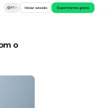
PT
Iniciar sessão
Experimente grátis
com o