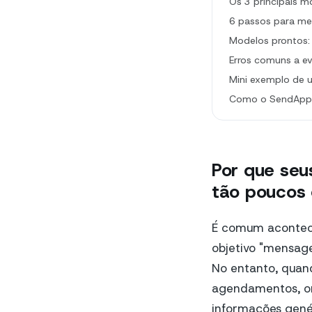
Os 3 principais m
6 passos para mel
Modelos prontos: 
Erros comuns a ev
Mini exemplo de u
Como o SendApp 
Por que seu
tão poucos 
É comum acontece
objetivo "mensag
No entanto, quan
agendamentos, or
informações gené