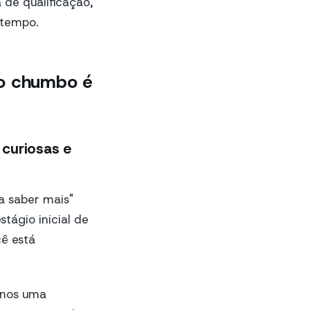
 de qualificação,
 tempo.
do chumbo é
curiosas e
a saber mais"
tágio inicial de
cê está
-nos uma