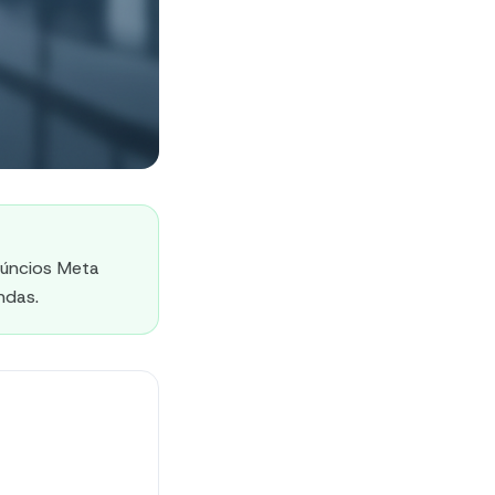
núncios Meta
ndas.