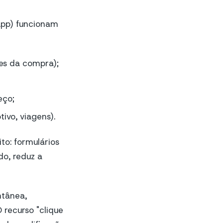
App) funcionam
tes da compra);
eço;
ivo, viagens).
to: formulários
do, reduz a
ntânea,
 recurso "clique