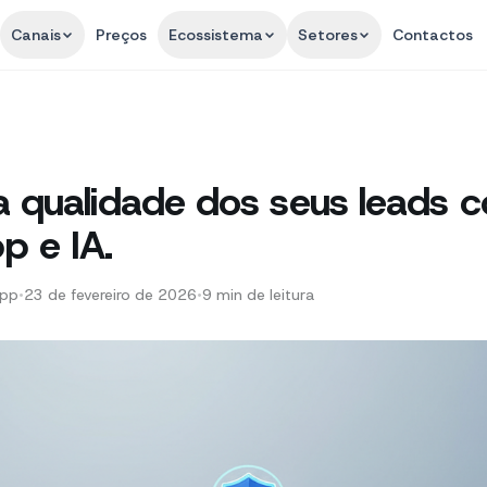
Canais
Preços
Ecossistema
Setores
Contactos
a qualidade dos seus leads 
 e IA.
App
•
23 de fevereiro de 2026
•
9
min de leitura