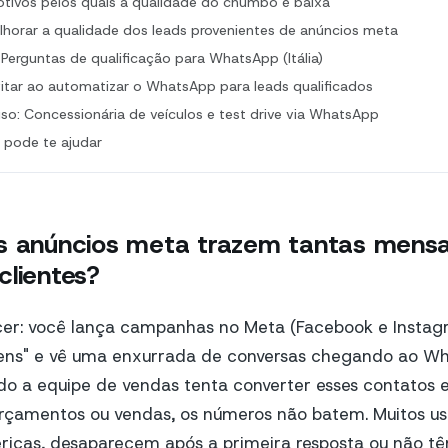
otivos pelos quais a qualidade do chumbo é baixa
horar a qualidade dos leads provenientes de anúncios meta
Perguntas de qualificação para WhatsApp (Itália)
itar ao automatizar o WhatsApp para leads qualificados
so: Concessionária de veículos e test drive via WhatsApp
pode te ajudar
s anúncios meta trazem tantas mens
clientes?
r: você lança campanhas no Meta (Facebook e Instagr
ens" e vê uma enxurrada de conversas chegando ao Wh
do a equipe de vendas tenta converter esses contatos
çamentos ou vendas, os números não batem. Muitos u
ricas, desaparecem após a primeira resposta ou não 