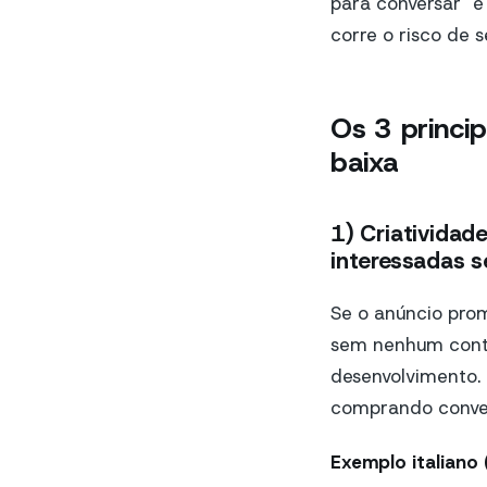
para conversar" é
corre o risco de
Os 3 princi
baixa
1) Criativida
interessadas s
Se o anúncio prom
sem nenhum contex
desenvolvimento. 
comprando conver
Exemplo italiano 