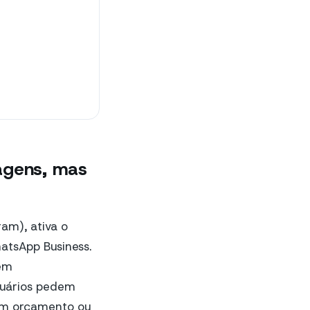
agens, mas
am), ativa o
atsApp Business.
 em
suários pedem
têm orçamento ou