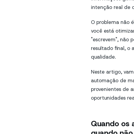
intenção real de 
O problema não é 
você está otimiza
"escrevem", não p
resultado final,
qualidade.
Neste artigo, va
automação de mar
provenientes de a
oportunidades rea
Quando os a
quando não