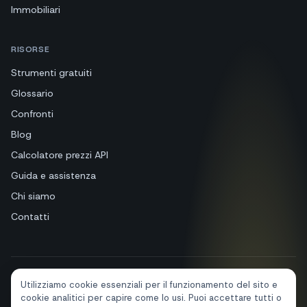
Immobiliari
RISORSE
Strumenti gratuiti
Glossario
Confronti
Blog
Calcolatore prezzi API
Guida e assistenza
Chi siamo
Contatti
Utilizziamo cookie essenziali per il funzionamento del sito e
+39 081 544 7792
info@sendapp.live
cookie analitici per capire come lo usi. Puoi accettare tutti o
IT
EN
ES
FR
PT
DE