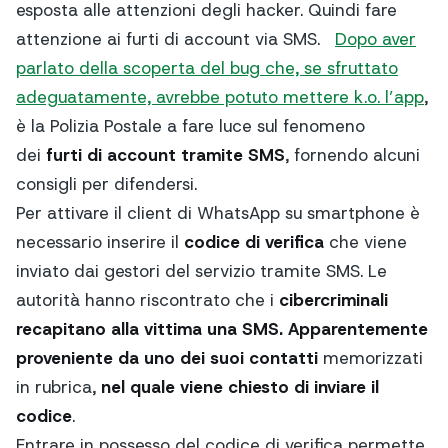
esposta alle attenzioni degli hacker. Quindi fare
attenzione ai furti di account via SMS.
Dopo aver
parlato della scoperta del bug che, se sfruttato
adeguatamente, avrebbe potuto mettere k.o. l’app
,
è la Polizia Postale a fare luce sul fenomeno
dei
furti di account tramite SMS
, fornendo alcuni
consigli per difendersi.
Per attivare il client di WhatsApp su smartphone è
necessario inserire il
codice di verifica
che viene
inviato dai gestori del servizio tramite SMS. Le
autorità hanno riscontrato che i
cibercriminali
recapitano alla vittima una SMS.
Apparentemente
proveniente da uno dei suoi contatti
memorizzati
in rubrica,
nel quale viene chiesto di inviare il
codice
.
Entrare in possesso del codice di verifica permette