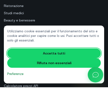
Ristorazione
Studi medici
Beauty e benessere
Turismo e hotel
Utilizziamo cookie essenziali per il funzionamento del sito e
Immobiliari
cookie analitici per capire come lo usi. Puoi accettare tutti o
solo gli essenziali.
RISORSE
Accetta tutti
Strumenti gratuiti
Rifiuta non essenziali
Glossario
Confronti
Preferenze
Blog
Calcolatore prezzi API
Guida e assistenza
Chi siamo
Contatti