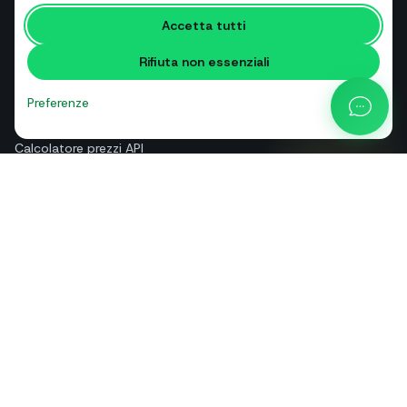
RISORSE
Accetta tutti
Strumenti gratuiti
Rifiuta non essenziali
Glossario
Confronti
Preferenze
Blog
Calcolatore prezzi API
Guida e assistenza
Chi siamo
Contatti
+39 081 544 7792
info@sendapp.live
IT
EN
ES
FR
PT
DE