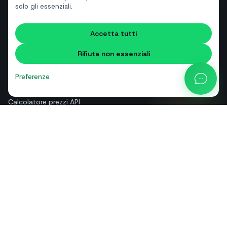
solo gli essenziali.
RISORSE
Accetta tutti
Strumenti gratuiti
Rifiuta non essenziali
Glossario
Confronti
Preferenze
Blog
Calcolatore prezzi API
Guida e assistenza
Chi siamo
Contatti
+39 081 544 7792
info@sendapp.live
IT
EN
ES
FR
PT
DE