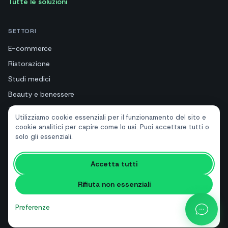
Tutte le soluzioni
SETTORI
E-commerce
Ristorazione
Studi medici
Beauty e benessere
Turismo e hotel
Utilizziamo cookie essenziali per il funzionamento del sito e
Immobiliari
cookie analitici per capire come lo usi. Puoi accettare tutti o
solo gli essenziali.
RISORSE
Accetta tutti
Strumenti gratuiti
Rifiuta non essenziali
Glossario
Confronti
Preferenze
Blog