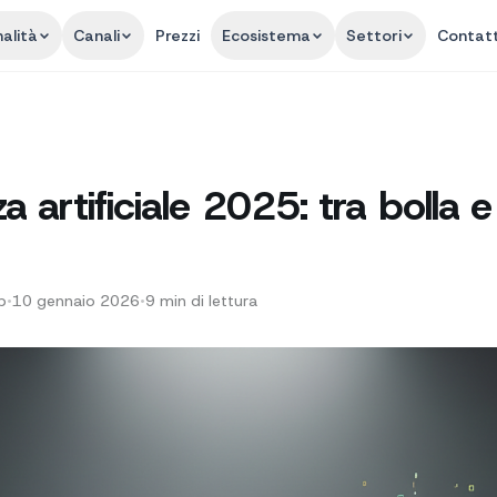
alità
Canali
Prezzi
Ecosistema
Settori
Contatt
za artificiale 2025: tra bolla e
p
•
10 gennaio 2026
•
9
min di lettura