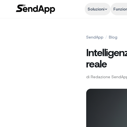
Soluzioni
Funzion
SendApp
/
Blog
Intelligen
reale
di
Redazione SendAp