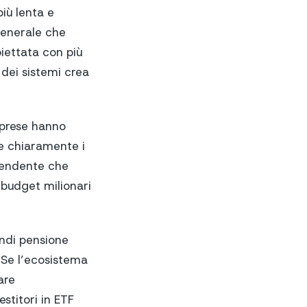
iù lenta e
 generale che
iettata con più
 dei sistemi crea
mprese hanno
re chiaramente i
ipendente che
 budget milionari
ondi pensione
. Se l’ecosistema
are
stitori in ETF