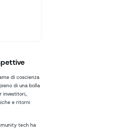
spettive
same di coscienza
pieno di una bolla
investitori,
iche e ritorni
mmunity tech ha