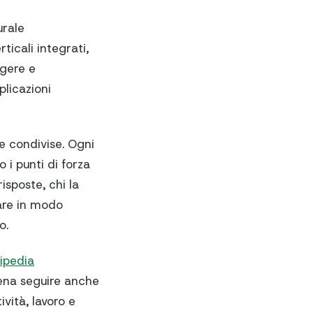
urale
ticali integrati,
ggere e
plicazioni
e condivise. Ogni
i punti di forza
risposte, chi la
ntare in modo
o.
ipedia
pena seguire anche
ività, lavoro e