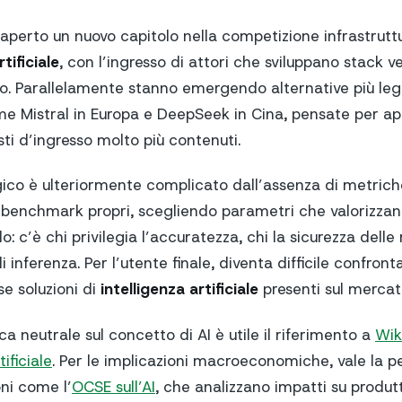
perto un nuovo capitolo nella competizione infrastrutt
tificiale
, con l’ingresso di attori che sviluppano stack ver
lo. Parallelamente stanno emergendo alternative più le
ome Mistral in Europa e DeepSeek in Cina, pensate per ap
ti d’ingresso molto più contenuti.
gico è ulteriormente complicato dall’assenza di metrich
 benchmark propri, scegliendo parametri che valorizzano 
: c’è chi privilegia l’accuratezza, chi la sicurezza delle 
di inferenza. Per l’utente finale, diventa difficile confro
se soluzioni di
intelligenza artificiale
presenti sul mercat
 neutrale sul concetto di AI è utile il riferimento a
Wik
tificiale
. Per le implicazioni macroeconomiche, vale la 
ioni come l’
OCSE sull’AI
, che analizzano impatti su produtt