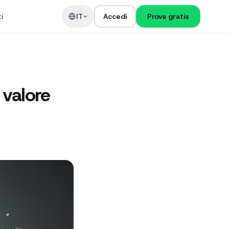
i
IT
Accedi
Prova gratis
 valore