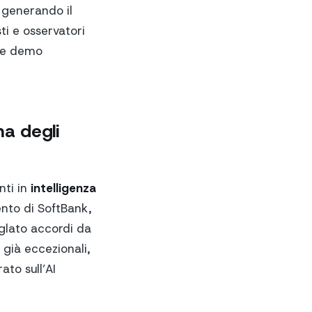
o generando il
ti e osservatori
lle demo
ma degli
nti in
intelligenza
ento di SoftBank,
glato accordi da
 già eccezionali,
to sull’AI