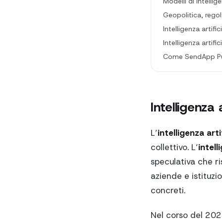
Modelli di intellig
Geopolitica, regola
Intelligenza artific
Intelligenza artif
Come SendApp Può 
Intelligenza 
L’
intelligenza arti
collettivo. L’
intell
speculativa che ri
aziende e istituz
concreti.
Nel corso del 202