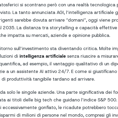
tosferici si scontrano però con una realtà tecnologica p
isto. La tanto annunciata AGI, l’intelligenza artificiale
rigenti sarebbe dovuta arrivare “domani”, oggi viene pro
l 2035. La distanza tra storytelling e capacità effettive
 che impatta su mercati, aziende e opinione pubblica.
itorno sull’investimento sta diventando critica. Molte i
luzioni di
intelligenza artificiale
senza riuscire a misura
quantifica, ad esempio, il vantaggio qualitativo di un d
ie a un assistente AI attivo 24/7. E come si giustificano
 di produttività tangibile tardano ad arrivare.
a solo le singole aziende. Una parte significativa dei f
ata ai titoli delle big tech che guidano l’indice S&P 500
rsi eccessivamente gonfiato, le ricadute potrebbero tocc
isparmi di milioni di persone nel mondo, compresi gli inve