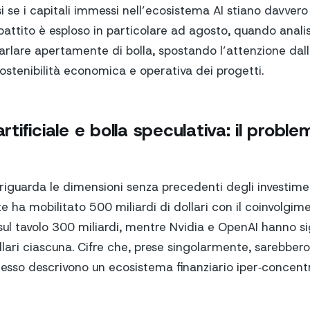
si se i capitali immessi nell’ecosistema AI stiano davver
dibattito è esploso in particolare ad agosto, quando analis
parlare apertamente di bolla, spostando l’attenzione da
sostenibilità economica e operativa dei progetti.
artificiale e bolla speculativa: il proble
 riguarda le dimensioni senza precedenti degli investime
te ha mobilitato 500 miliardi di dollari con il coinvolgim
ul tavolo 300 miliardi, mentre Nvidia e OpenAI hanno si
llari ciascuna. Cifre che, prese singolarmente, sarebbero
sso descrivono un ecosistema finanziario iper‑concentra