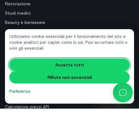
Ristorazione
Studi medici
Beauty e benessere
Turismo e hotel
Utilizziamo cookie essenziali per il funzionamento del sito e
Immobiliari
cookie analitici per capire come lo usi. Puoi accettare tutti o
solo gli essenziali.
RISORSE
Accetta tutti
Strumenti gratuiti
Rifiuta non essenziali
Glossario
Confronti
Preferenze
Blog
Calcolatore prezzi API
Guida e assistenza
Chi siamo
Contatti