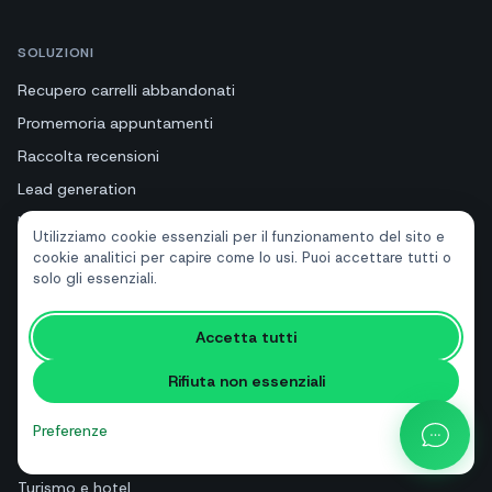
SOLUZIONI
Recupero carrelli abbandonati
Promemoria appuntamenti
Raccolta recensioni
Lead generation
Notifiche ordine e spedizione
Utilizziamo cookie essenziali per il funzionamento del sito e
Tutte le soluzioni
cookie analitici per capire come lo usi. Puoi accettare tutti o
solo gli essenziali.
SETTORI
Accetta tutti
E-commerce
Rifiuta non essenziali
Ristorazione
Studi medici
Preferenze
Beauty e benessere
Turismo e hotel