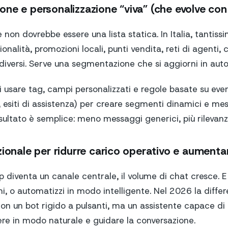
ne e personalizzazione “viva” (che evolve con i
on dovrebbe essere una lista statica. In Italia, tantiss
onalità, promozioni locali, punti vendita, reti di agenti,
o diversi. Serve una segmentazione che si aggiorni in aut
sare tag, campi personalizzati e regole basate su eventi
e, esiti di assistenza) per creare segmenti dinamici e me
 risultato è semplice: meno messaggi generici, più rilevanz
zionale per ridurre carico operativo e aumenta
iventa un canale centrale, il volume di chat cresce. E 
, o automatizzi in modo intelligente. Nel 2026 la differe
non un bot rigido a pulsanti, ma un assistente capace 
ere in modo naturale e guidare la conversazione.