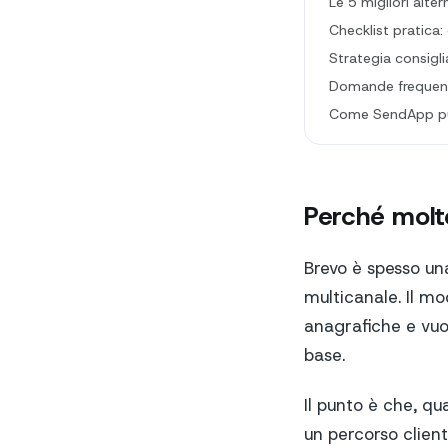
Le 5 migliori alt
Checklist pratica
Strategia consigli
Domande frequent
Come SendApp pu
Perché molt
Brevo è spesso un
multicanale. Il mo
anagrafiche e vuo
base.
Il punto è che, qu
un percorso clien