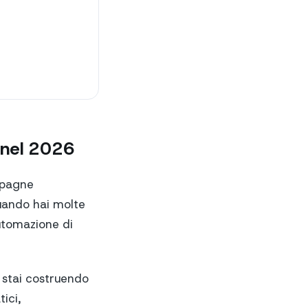
 nel 2026
mpagne
quando hai molte
utomazione di
e stai costruendo
ici,