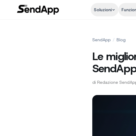
Soluzioni
Funzion
SendApp
/
Blog
Le miglio
SendAp
di
Redazione SendAp