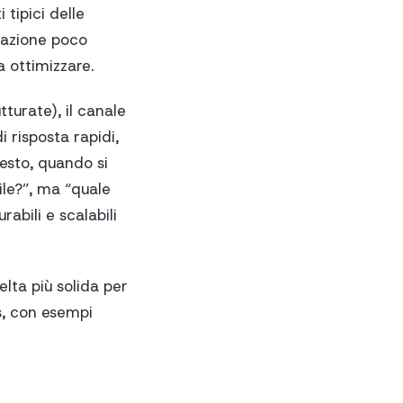
 tipici delle
tazione poco
a ottimizzare.
turate), il canale
i risposta rapidi,
uesto, quando si
ile?”, ma “quale
abili e scalabili
lta più solida per
s, con esempi