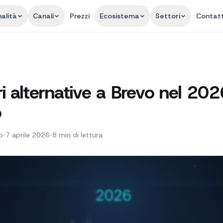
alità
Canali
Prezzi
Ecosistema
Settori
Contatt
ri alternative a Brevo nel 202
p
p
•
7 aprile 2026
•
8
min di lettura