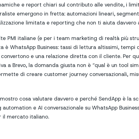
miche e report chiari sul contributo alle vendite, i limiti
aliste emergono in fretta: automazioni lineari, segmen
izzazione limitata e reporting che non ti aiuta davvero 
e PMI italiane (e per i team marketing di realtà più strut
za è WhatsApp Business: tassi di lettura altissimi, tempi d
convertono e una relazione diretta con il cliente. Per q
iva a Brevo, la domanda giusta non è “qual è un tool sim
rmette di creare customer journey conversazionali, misur
i mostro cosa valutare davvero e perché SendApp è la sce
g automation e AI conversazionale su WhatsApp Busines
 il mercato italiano.