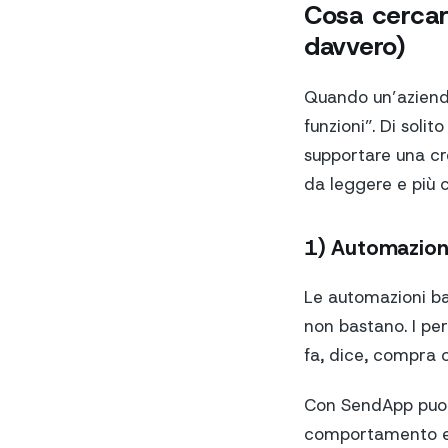
Cosa cercare
davvero)
Quando un’aziend
funzioni”. Di solit
supportare una cre
da leggere e più 
1) Automazioni 
Le automazioni bas
non bastano. I per
fa, dice, compra o
Con SendApp puoi
comportamento e a