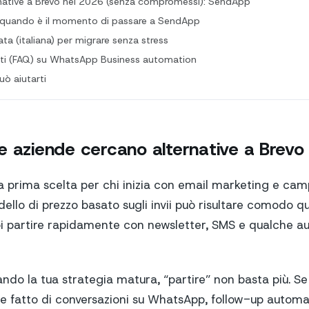
ernative a Brevo nel 2026 (senza compromessi): SendApp
: quando è il momento di passare a SendApp
ata (italiana) per migrare senza stress
i (FAQ) su WhatsApp Business automation
ò aiutarti
e aziende cercano alternative a Brevo
a prima scelta per chi inizia con email marketing e ca
dello di prezzo basato sugli invii può risultare comodo 
i partire rapidamente con newsletter, SMS e qualche a
ando la tua strategia matura, “partire” non basta più. S
te fatto di conversazioni su WhatsApp, follow-up automat