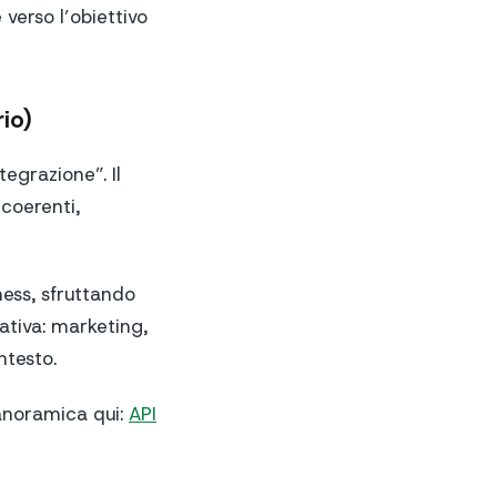
 verso l’obiettivo
io)
grazione”. Il
 coerenti,
ess, sfruttando
rativa: marketing,
ntesto.
panoramica qui:
API