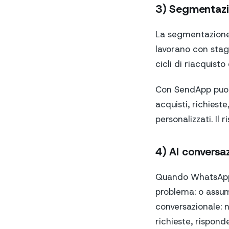
3) Segmentazio
La segmentazione n
lavorano con stagi
cicli di riacquist
Con SendApp puoi u
acquisti, richiest
personalizzati. Il
4) AI conversa
Quando WhatsApp d
problema: o assumi
conversazionale: 
richieste, rispond