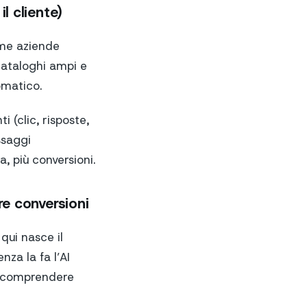
l cliente)
ime aziende
 cataloghi ampi e
omatico.
 (clic, risposte,
ssaggi
a, più conversioni.
re conversioni
qui nasce il
nza la fa l’AI
di comprendere