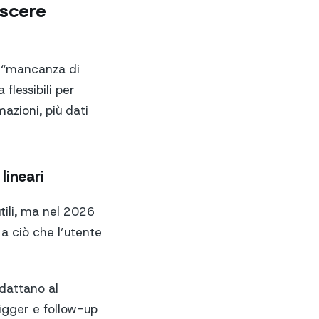
escere
r “mancanza di
flessibili per
azioni, più dati
lineari
tili, ma nel 2026
a ciò che l’utente
dattano al
igger e follow-up