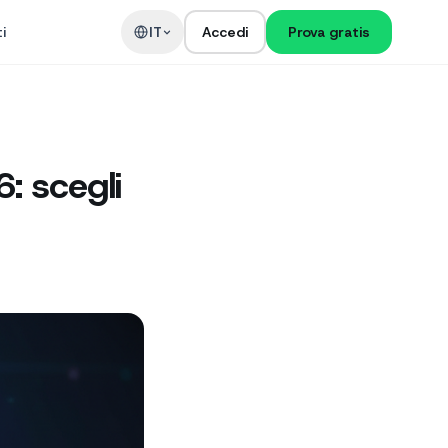
i
IT
Accedi
Prova gratis
6: scegli