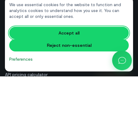
Tourism and hotels
We use essential cookies for the website to function and
Real estate
analytics cookies to understand how you use it. You can
accept all or only essential ones.
RESOURCES
Accept all
Free tools
Reject non-essential
Glossary
Comparisons
Preferences
Blog
API pricing calculator
Help & guides
About us
Contact
+39 081 544 7792
info@sendapp.live