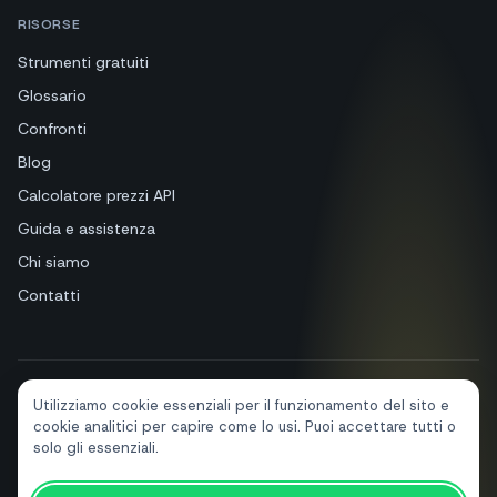
RISORSE
Strumenti gratuiti
Glossario
Confronti
Blog
Calcolatore prezzi API
Guida e assistenza
Chi siamo
Contatti
Utilizziamo cookie essenziali per il funzionamento del sito e
+39 081 544 7792
info@sendapp.live
cookie analitici per capire come lo usi. Puoi accettare tutti o
IT
EN
ES
FR
PT
DE
solo gli essenziali.